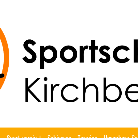
n
Sport-verein-t
Schiessen
Termine
Hasenberg-Sc